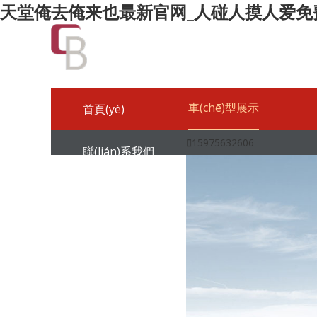
天堂俺去俺来也最新官网_人碰人摸人爱免
車(chē)型展示
首頁(yè)

15975632606
聯(lián)系我們