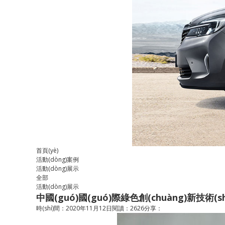
首頁(yè)
活動(dòng)案例
活動(dòng)展示
全部
活動(dòng)展示
中國(guó)國(guó)際綠色創(chuàng)新技術(s
時(shí)間：2020年11月12日
閱讀：2626
分享：