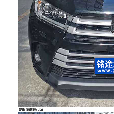
豐田漢蘭達(dá)