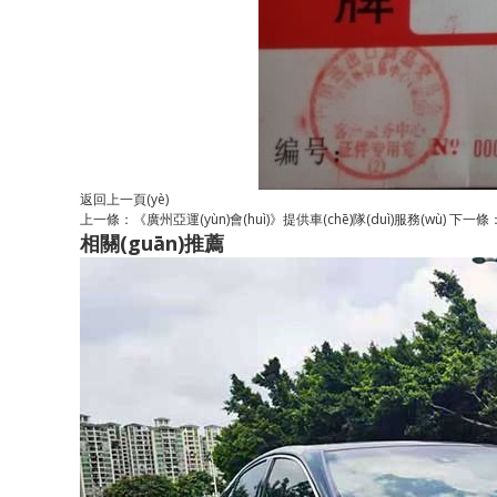
返回上一頁(yè)
上一條：
《廣州亞運(yùn)會(huì)》提供車(chē)隊(duì)服務(wù)
下一條
相關(guān)推薦