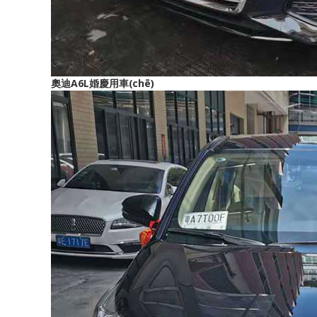
奧迪A6L婚慶用車(chē)