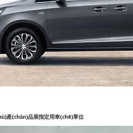
hù)產(chǎn)品展指定用車(chē)單位