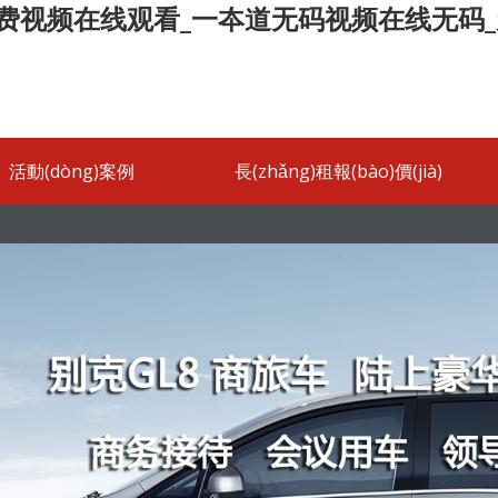
费视频在线观看_一夲道无码视频在线无码
活動(dòng)案例
長(zhǎng)租報(bào)價(jià)